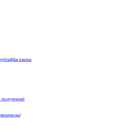
рубля
Магазины
е получения!
адроциклы
/