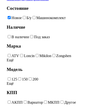
Состояние
Новое
Б/у
Машинокомплект
Наличие
В наличии
Под заказ
Марка
ATV
Loncin
Mikilon
Zongshen
Ещё
Модель
125
150
200
Ещё
КПП
АКПП
Вариатор
МКПП
Другое