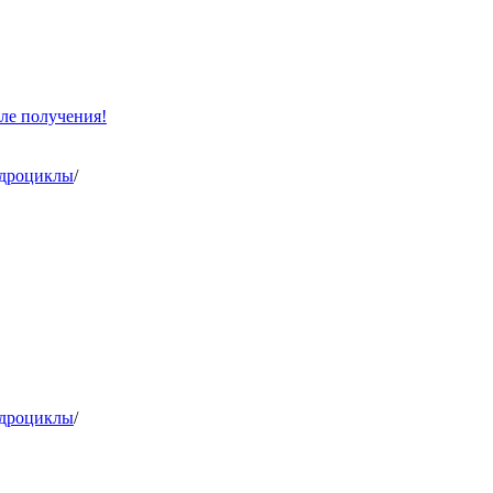
ле получения!
адроциклы
/
адроциклы
/