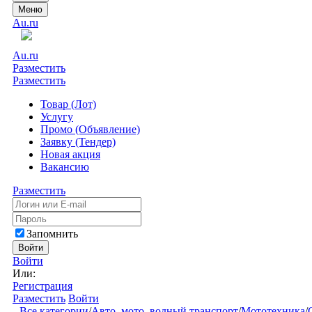
Меню
Au.ru
Au.ru
Разместить
Разместить
Товар (Лот)
Услугу
Промо (Объявление)
Заявку (Тендер)
Новая акция
Вакансию
Разместить
Запомнить
Войти
Войти
Или:
Регистрация
Разместить
Войти
Все категории
/
Авто, мото, водный транспорт
/
Мототехника
/