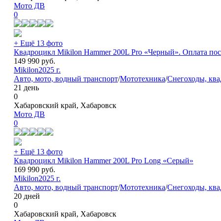
Мото ДВ
0
+ Ещё 13 фото
Квадроцикл Mikilon Hammer 200L Pro «Черный». Оплата пос
149 990
руб.
Mikilon
2025 г.
Авто, мото, водный транспорт
/
Мототехника
/
Снегоходы, кв
21 день
0
Хабаровский край, Хабаровск
Мото ДВ
0
+ Ещё 13 фото
Квадроцикл Mikilon Hammer 200L Pro Long «Серый»
169 990
руб.
Mikilon
2025 г.
Авто, мото, водный транспорт
/
Мототехника
/
Снегоходы, кв
20 дней
0
Хабаровский край, Хабаровск