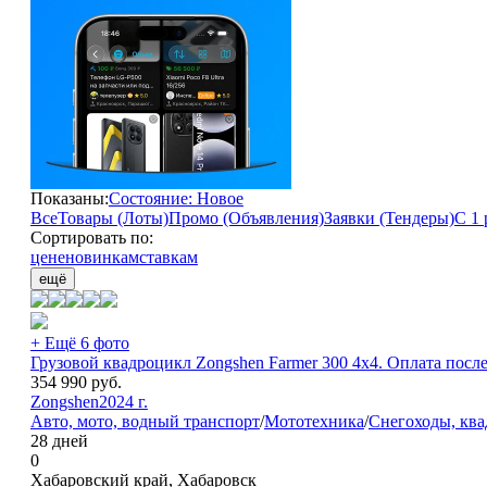
Показаны:
Состояние: Новое
Все
Товары (Лоты)
Промо (Объявления)
Заявки (Тендеры)
С 1 
Сортировать по:
цене
новинкам
ставкам
ещё
+ Ещё 6 фото
Грузовой квадроцикл Zongshen Farmer 300 4х4. Оплата посл
354 990
руб.
Zongshen
2024 г.
Авто, мото, водный транспорт
/
Мототехника
/
Снегоходы, кв
28 дней
0
Хабаровский край, Хабаровск